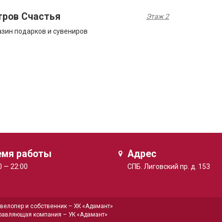
тров Счастья
Этаж 2
зин подарков и сувениров
емя работы
Адрес
0 — 22:00
СПБ. Лиговский пр. д. 153
велопер и собственник –
ХК «Адамант»
равляющая компания –
УК «Адамант»