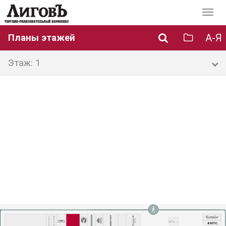
Перек
навиг
А-Я
Планы этажей
Этаж: 1