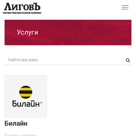
Перек
навиг
Услуги
Билайн
Салон связи