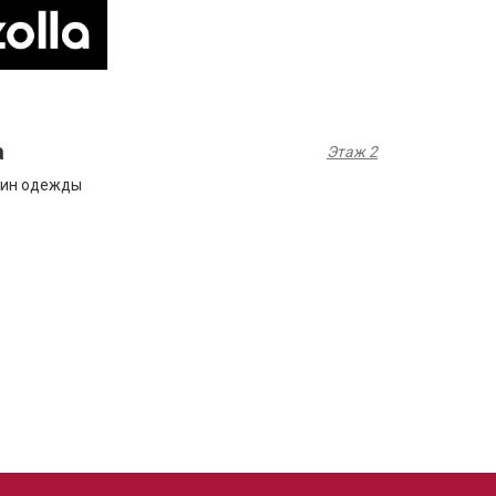
a
Этаж 2
зин одежды